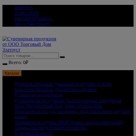
Перейти
Златоуст
к
10:00- 18:00
содержимому
kasmar83@mail.ru
Мы в ВКонтакте
Всего:
0
₽
Каталог
Длинноклинковое украшенное оружие, Сабли
Короткоклинковое украшенное оружие
Религиозные ценности
Сувенирная продукция, Златоустовская продукция
Нож, Подарочный нож, разделочный нож
Украшенная посуда, икорница, подстаканники, кружки,
чашки
Украшенное оружие ММГ (макет массогабаритный)
Товары на предстоящие торжества
Булатный Клинок