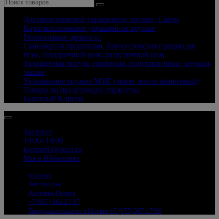
Длинноклинковое украшенное оружие, Сабли
Короткоклинковое украшенное оружие
Религиозные ценности
Сувенирная продукция, Златоустовская продукция
Нож, Подарочный нож, разделочный нож
Украшенная посуда, икорница, подстаканники, кружки,
чашки
Украшенное оружие ММГ (макет массогабаритный)
Товары на предстоящие торжества
Булатный Клинок
Златоуст
10:00- 18:00
kasmar83@mail.ru
Мы в ВКонтакте
Магазин
Хит продаж
Доставка/Оплата
+7 (967) 862-27-87
Представительство в Москве +7 (977) 587-17-00