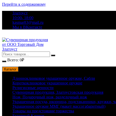
Перейти к содержимому
Златоуст
10:00- 18:00
kasmar83@mail.ru
Мы в ВКонтакте
Всего:
0
₽
Каталог
Длинноклинковое украшенное оружие, Сабли
Короткоклинковое украшенное оружие
Религиозные ценности
Сувенирная продукция, Златоустовская продукция
Нож, Подарочный нож, разделочный нож
Украшенная посуда, икорница, подстаканники, кружки, 
Украшенное оружие ММГ (макет массогабаритный)
Товары на предстоящие торжества
Булатный Клинок