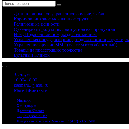
Длинноклинковое украшенное оружие, Сабли
Короткоклинковое украшенное оружие
Религиозные ценности
Сувенирная продукция, Златоустовская продукция
Нож, Подарочный нож, разделочный нож
Украшенная посуда, икорница, подстаканники, кружки, 
Украшенное оружие ММГ (макет массогабаритный)
Товары на предстоящие торжества
Булатный Клинок
Златоуст
10:00- 18:00
kasmar83@mail.ru
Мы в ВКонтакте
Магазин
Хит продаж
Доставка/Оплата
+7 (967) 862-27-87
Представительство в Москве +7 (977) 587-17-00